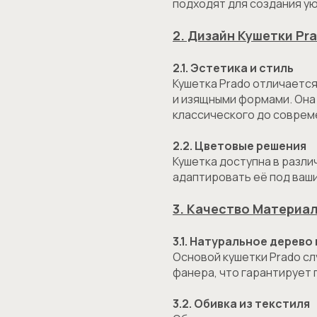
подходят для создания ую
2. Дизайн Кушетки Pr
2.1. Эстетика и стиль
Кушетка Prado отличаетс
и изящными формами. Она
классического до соврем
2.2. Цветовые решения
Кушетка доступна в разли
адаптировать её под ваши
3. Качество Материа
3.1. Натуральное дерево
Основой кушетки Prado с
фанера, что гарантирует 
3.2. Обивка из текстиля