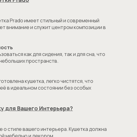
етка Prado имеет стильный и современный
ет внимание и служит центром композиции в
ность
оваться как для сидения, так и для сна, что
 небольших пространств.
готовлена кушетка, легко чистятся, что
её в идеальном состоянии без особых
ку для Вашего Интерьера?
е о стиле вашего интерьера. Кушетка должна
ой мебелью и декором.