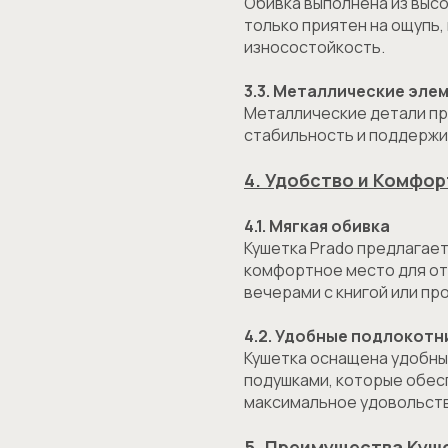
Обивка выполнена из выс
только приятен на ощупь,
износостойкость.
3.3. Металлические эле
Металлические детали п
стабильность и поддержи
4. Удобство и Комфор
4.1. Мягкая обивка
Кушетка Prado предлагает
комфортное место для от
вечерами с книгой или пр
4.2. Удобные подлокотн
Кушетка оснащена удобны
подушками, которые обес
максимальное удовольств
5. Преимущества Куш