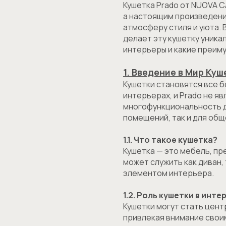
Кушетка Prado от NUOVA 
а настоящим произведени
атмосферу стиля и уюта. 
делает эту кушетку уника
интерьеры и какие преим
1. Введение в Мир Ку
Кушетки становятся все 
интерьерах, и Prado не я
многофункциональность д
помещений, так и для об
1.1. Что такое кушетка?
Кушетка — это мебель, пр
может служить как диван,
элементом интерьера.
1.2. Роль кушетки в инте
Кушетки могут стать цен
привлекая внимание свои