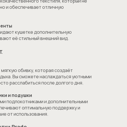
ококачественного текстиля, который не
 но и обеспечивает отличную
менты
ридают кушетке дополнительную
вают её стильный внешний вид.
т
 мягкую обивку, которая создаёт
дыха. Вы сможете наслаждаться уютными
осто расслабиться после долгого дня.
ики и подушки
ми подлокотниками и дополнительными
печивают оптимальную поддержку и
ие от использования.
етки Prado