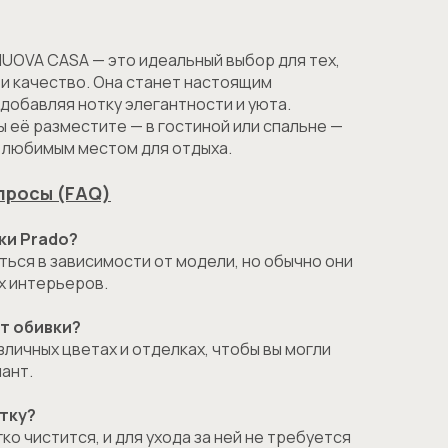
NUOVA CASA — это идеальный выбор для тех,
 и качество. Она станет настоящим
добавляя нотку элегантности и уюта.
вы её разместите — в гостиной или спальне —
м любимым местом для отдыха.
просы (FAQ)
ки Prado?
ься в зависимости от модели, но обычно они
х интерьеров.
ет обивки?
зличных цветах и отделках, чтобы вы могли
ант.
етку?
гко чистится, и для ухода за ней не требуется