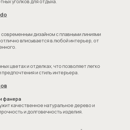
тных уголков для отдыха.
ado
я современным дизайном с плавными линиями
 отлично вписывается в любой интерьер, от
енного.
чных цветах и отделках, что позволяет легко
 предпочтения и стиль интерьера.
лов
 и фанера
лужит качественное натуральное дерево и
прочность и долговечность изделия.