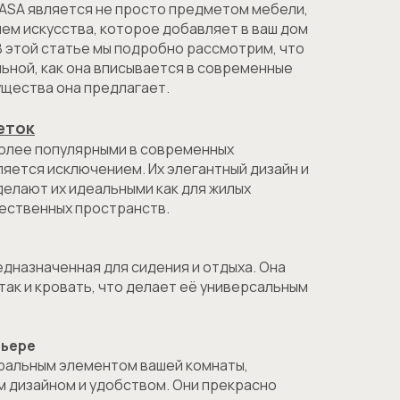
CASA является не просто предметом мебели,
ем искусства, которое добавляет в ваш дом
В этой статье мы подробно рассмотрим, что
льной, как она вписывается в современные
ущества она предлагает.
шеток
более популярными в современных
вляется исключением. Их элегантный дизайн и
елают их идеальными как для жилых
щественных пространств.
едназначенная для сидения и отдыха. Она
 так и кровать, что делает её универсальным
рьере
тральным элементом вашей комнаты,
м дизайном и удобством. Они прекрасно