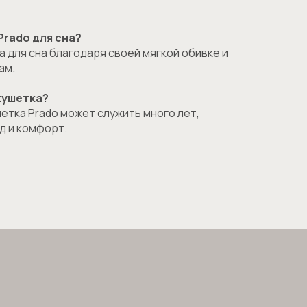
Prado для сна?
а для сна благодаря своей мягкой обивке и
.ru
ам.
 кушетка?
етка Prado может служить много лет,
199 2568 0024
д и комфорт.
 Китае
консультацию