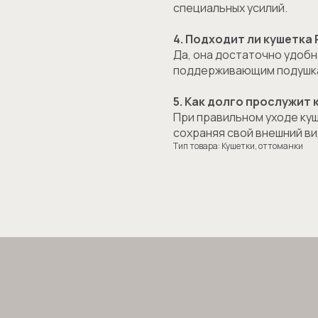
специальных усилий.
4. Подходит ли кушетка 
Да, она достаточно удобн
mb@estee-design
поддерживающим подушк
5. Как долго прослужит
При правильном уходе куш
7(495)868 38 30
+86 
сохраняя свой внешний ви
Тип товара: Кушетки, оттоманки
звонков по России
для звонков в
egram
Youtube
Получить 
atsApp
Inst.
chat
gzhou Estee Import-Export Limited, 410, No.24, Jinshan Creative 10th
et, Donghuan Street, Panyu District, Guangzhou