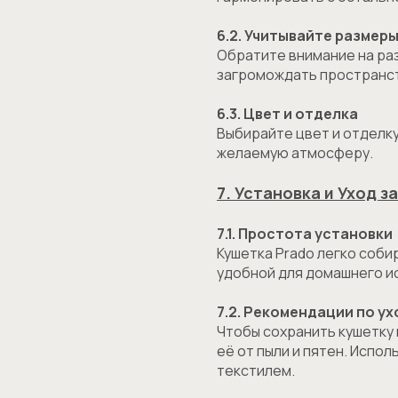
6.2. Учитывайте размер
Обратите внимание на раз
загромождать пространств
6.3. Цвет и отделка
Выбирайте цвет и отделк
желаемую атмосферу.
7. Установка и Уход з
7.1. Простота установки
Кушетка Prado легко соби
удобной для домашнего и
7.2. Рекомендации по ух
Чтобы сохранить кушетку
её от пыли и пятен. Испо
текстилем.