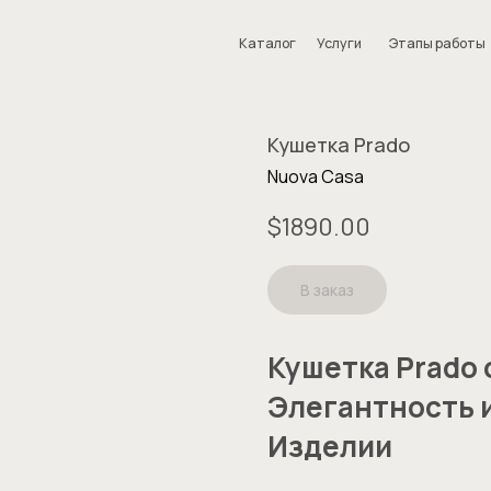
Каталог
Услуги
Этапы работы
О нас
FAQ
Кушетка Prado
Nuova Casa
$
1890.00
В заказ
Кушетка Prado 
Элегантность 
Изделии