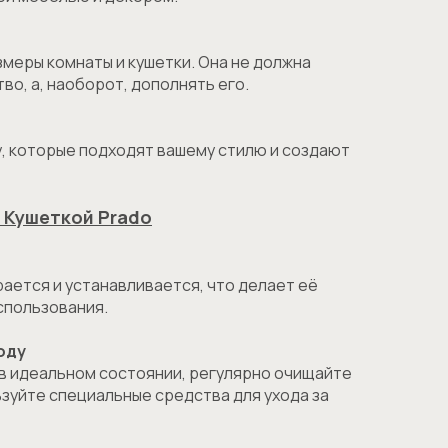
ы
меры комнаты и кушетки. Она не должна
о, а, наоборот, дополнять его.
у, которые подходят вашему стилю и создают
а Кушеткой Prado
рается и устанавливается, что делает её
спользования.
оду
 в идеальном состоянии, регулярно очищайте
льзуйте специальные средства для ухода за